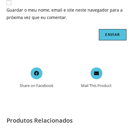
Guardar o meu nome, email e site neste navegador para a
próxima vez que eu comentar.
Opens
Opens
in
in
a
a
Share on Facebook
Mail This Product
new
new
window
window
Produtos Relacionados