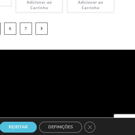
Adicionar ao
Adicionar ao
Carrinho
Carrinho
6
7
Close GDPR Cookie Ban
REJEITAR
DEFINIÇÕES