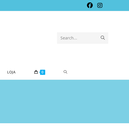
Submit
Search...
search
TOGGLE
LOJA
0
WEBSITE
SEARCH