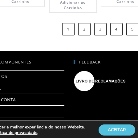
Carrinho
Carrinho
Adicionar ao
Carrinho
1
2
3
4
5
COMPONENTES
FEEDBACK
TOS
A
 CONTA
cer a melhor experiência do nosso Website.
ACEITAR
ítica de privacidade
.
© Eurocomponentes 2026, Todos os direitos reservados.