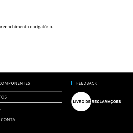
preenchimento obrigatório.
COMPONENTES
FEEDBACK
TOS
A
 CONTA