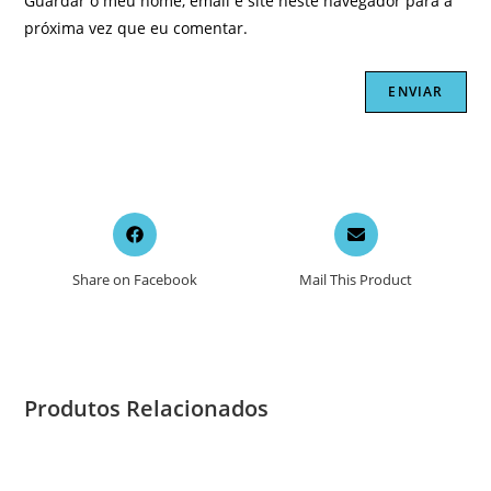
Guardar o meu nome, email e site neste navegador para a
próxima vez que eu comentar.
Opens
Opens
in
in
a
a
Share on Facebook
Mail This Product
new
new
window
window
Produtos Relacionados