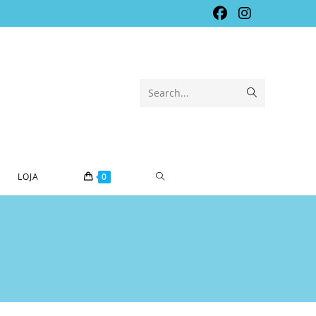
Submit
Search...
search
TOGGLE
LOJA
0
WEBSITE
SEARCH