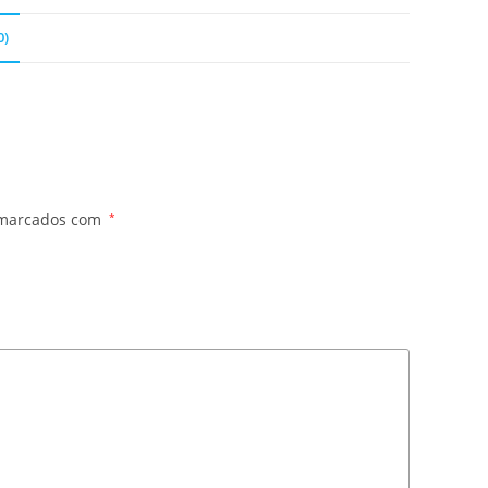
0)
 marcados com
*