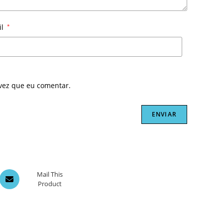
il
*
vez que eu comentar.
Opens
Mail This
Product
in
a
new
window