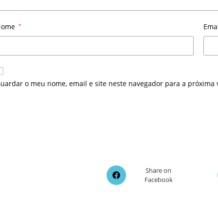
Nome
*
Ema
uardar o meu nome, email e site neste navegador para a próxima 
Opens
Share on
Facebook
in
a
new
window