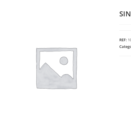
SI
REF:
1
Categ