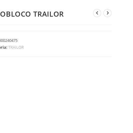
NOBLOCO TRAILOR
000240475
oria:
TRAILOR