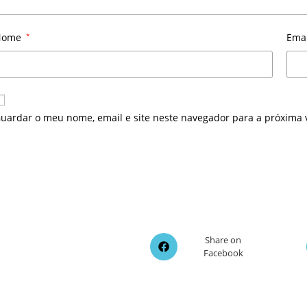
Nome
*
Ema
uardar o meu nome, email e site neste navegador para a próxima 
Opens
Share on
Facebook
in
a
new
window