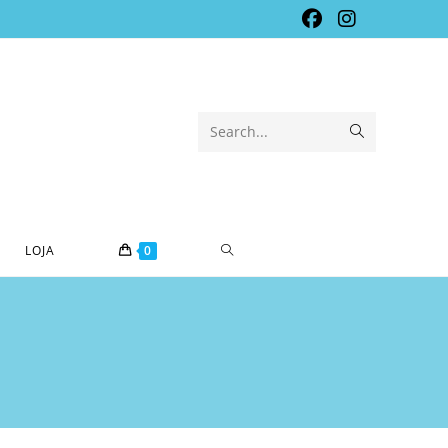
Submit
Search...
search
TOGGLE
LOJA
0
WEBSITE
SEARCH