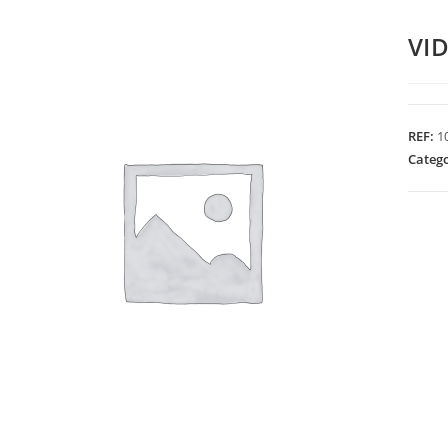
VI
REF:
1
Categ