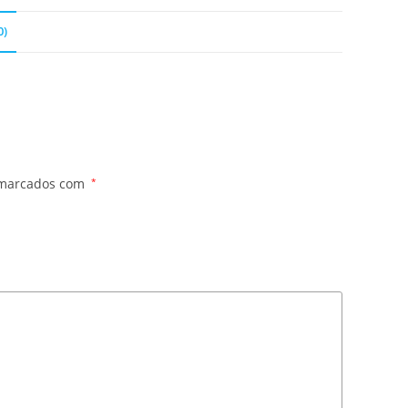
0)
 marcados com
*