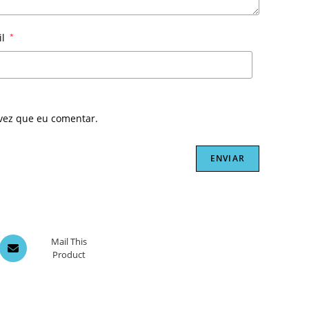
il
*
vez que eu comentar.
Opens
Mail This
Product
in
a
new
window