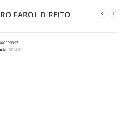
DRO FAROL DIREITO
000299947
oria:
SCANIA