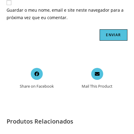
Guardar o meu nome, email e site neste navegador para a
próxima vez que eu comentar.
Opens
Opens
in
in
a
a
Share on Facebook
Mail This Product
new
new
window
window
Produtos Relacionados