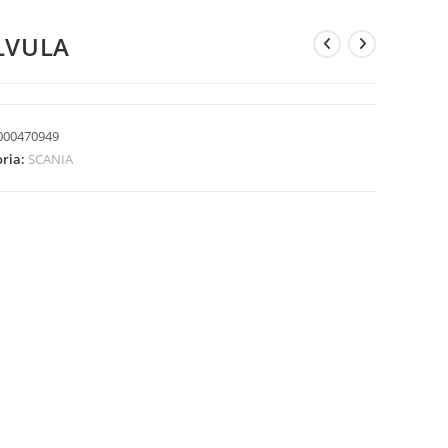
LVULA
000470949
oria:
SCANIA