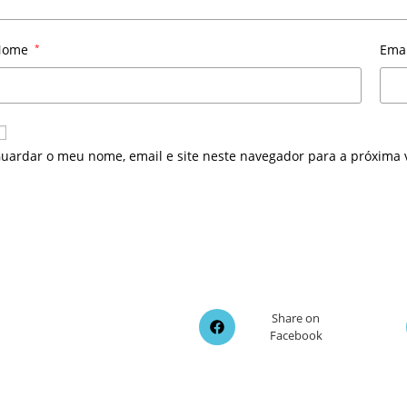
Nome
*
Ema
uardar o meu nome, email e site neste navegador para a próxima 
Opens
Share on
Facebook
in
a
new
window