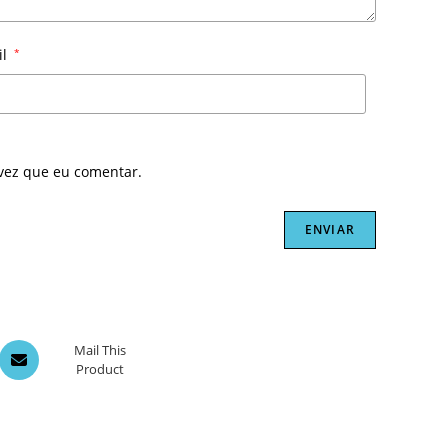
il
*
vez que eu comentar.
Opens
Mail This
Product
in
a
new
window