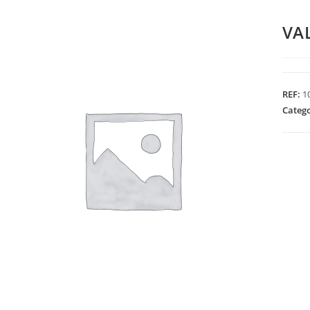
VA
REF:
1
Categ