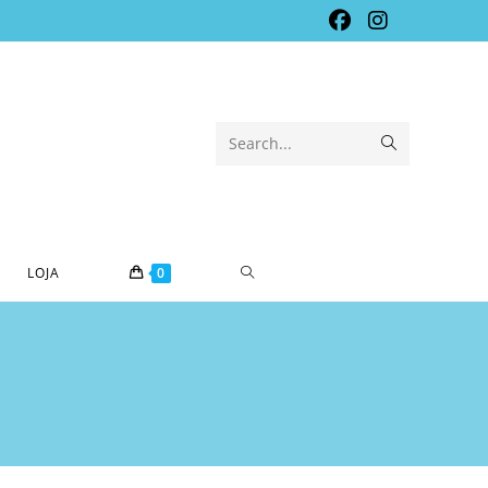
Submit
Search...
search
TOGGLE
LOJA
0
WEBSITE
SEARCH