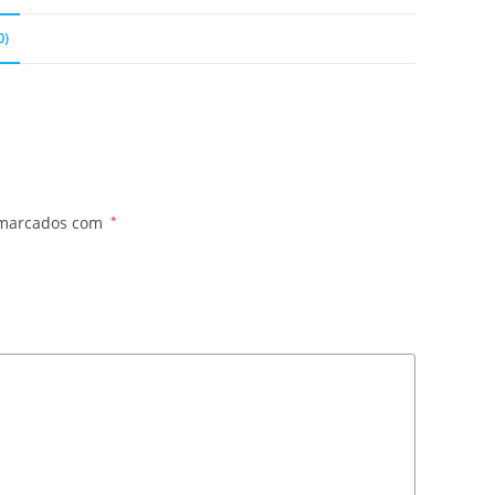
0)
 marcados com
*