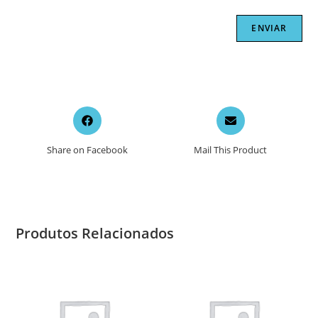
Opens
Opens
in
in
a
a
Share on Facebook
Mail This Product
new
new
window
window
Produtos Relacionados