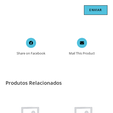
Opens
Opens
in
in
a
a
Share on Facebook
Mail This Product
new
new
window
window
Produtos Relacionados