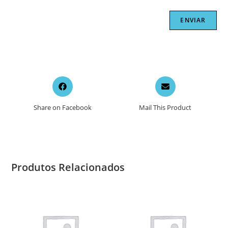
Opens
Opens
in
in
a
a
Share on Facebook
Mail This Product
new
new
window
window
Produtos Relacionados