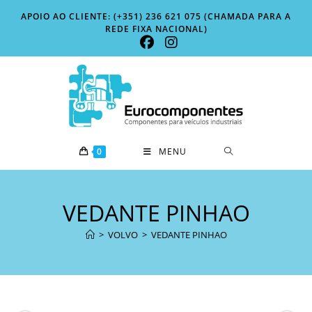
Skip
APOIO AO CLIENTE: (+351) 236 621 075 (CHAMADA PARA A
to
REDE FIXA NACIONAL)
content
0
MENU
VEDANTE PINHAO
>
VOLVO
>
VEDANTE PINHAO