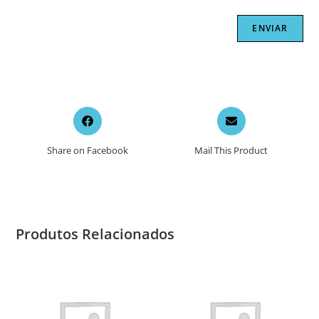
Opens
Opens
in
in
a
a
Share on Facebook
Mail This Product
new
new
window
window
Produtos Relacionados