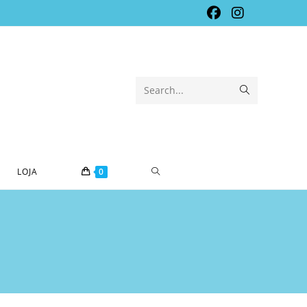
Submit
Search...
search
TOGGLE
LOJA
0
WEBSITE
SEARCH