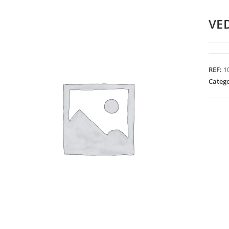
VE
REF:
1
Categ