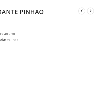
DANTE PINHAO
000405538
oria:
VOLVO