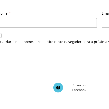
Nome
*
Ema
uardar o meu nome, email e site neste navegador para a próxima 
Opens
Share on
Facebook
in
a
new
window