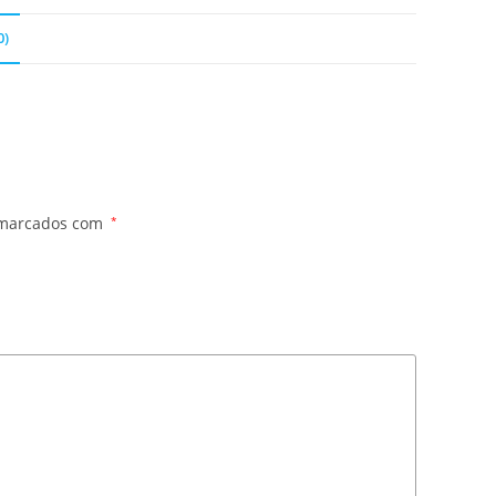
0)
 marcados com
*