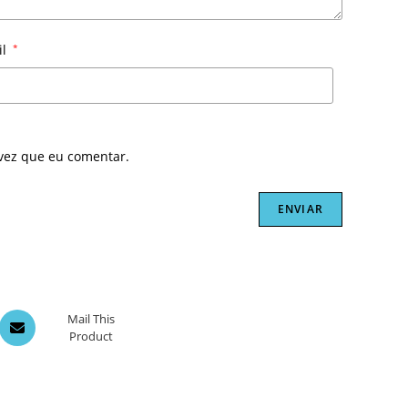
il
*
vez que eu comentar.
Opens
Mail This
Product
in
a
new
window