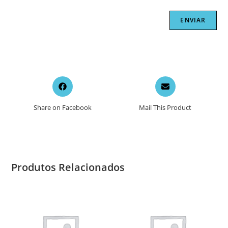
Opens
Opens
in
in
a
a
Share on Facebook
Mail This Product
new
new
window
window
Produtos Relacionados