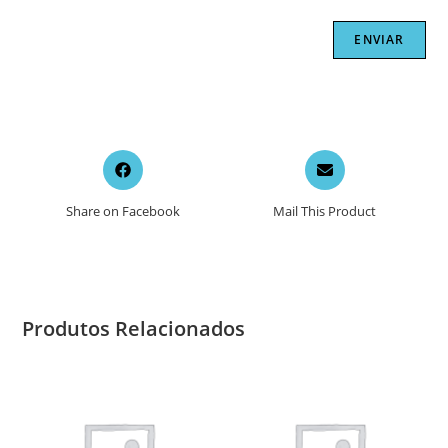
Opens
Opens
in
in
a
a
Share on Facebook
Mail This Product
new
new
window
window
Produtos Relacionados