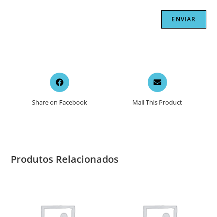
Opens
Opens
in
in
a
a
Share on Facebook
Mail This Product
new
new
window
window
Produtos Relacionados