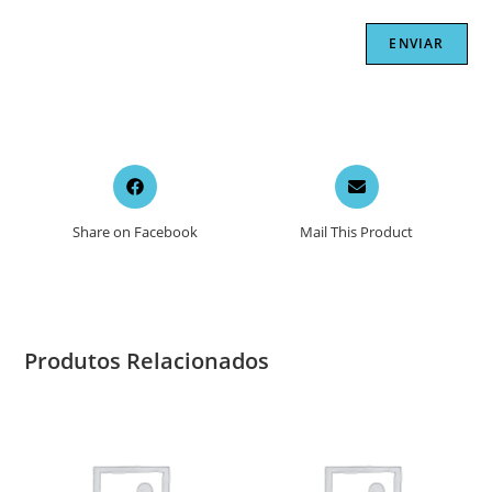
Opens
Opens
in
in
a
a
Share on Facebook
Mail This Product
new
new
window
window
Produtos Relacionados