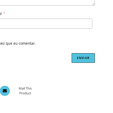
il
*
vez que eu comentar.
Opens
Mail This
Product
in
a
new
window