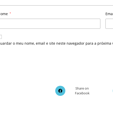
Nome
*
Ema
uardar o meu nome, email e site neste navegador para a próxima 
Opens
Share on
Facebook
in
a
new
window