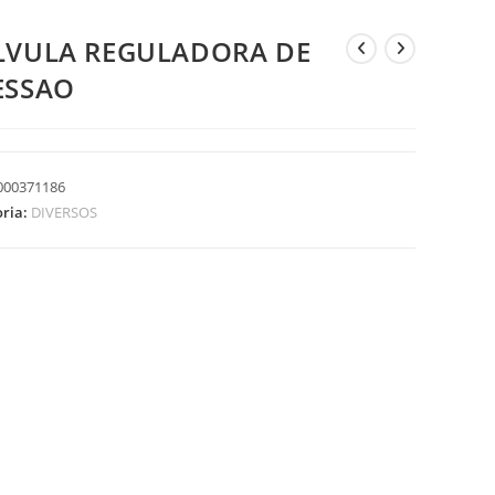
LVULA REGULADORA DE
ESSAO
000371186
oria:
DIVERSOS