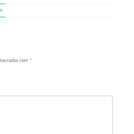
0)
 marcados com
*