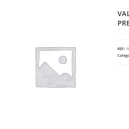
VA
PR
REF:
1
Categ