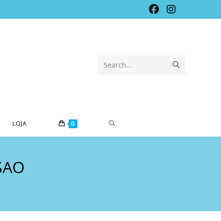
Submit
Search...
search
TOGGLE
LOJA
0
WEBSITE
SAO
SEARCH