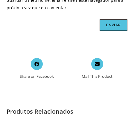
Guardar o meu nome, email e site neste navegador para a
próxima vez que eu comentar.
Opens
Opens
in
in
a
a
Share on Facebook
Mail This Product
new
new
window
window
Produtos Relacionados