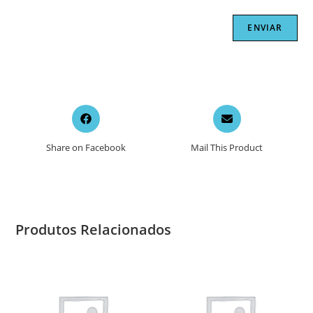
Opens
Opens
in
in
a
a
Share on Facebook
Mail This Product
new
new
window
window
Produtos Relacionados