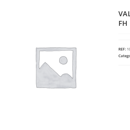
VA
FH
REF:
1
Categ