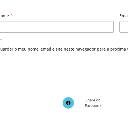
Nome
*
Ema
uardar o meu nome, email e site neste navegador para a próxima 
Opens
Share on
Facebook
in
a
new
window