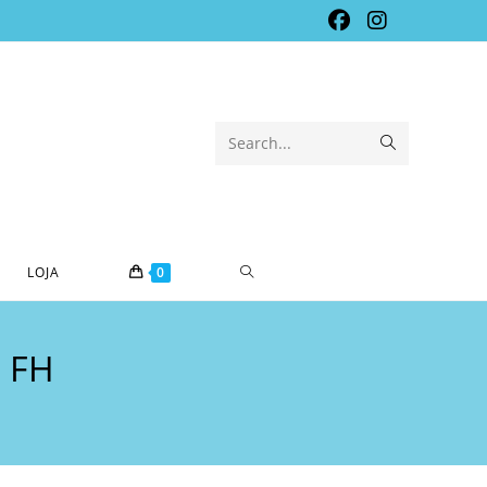
Submit
Search...
search
TOGGLE
LOJA
0
WEBSITE
 FH
SEARCH