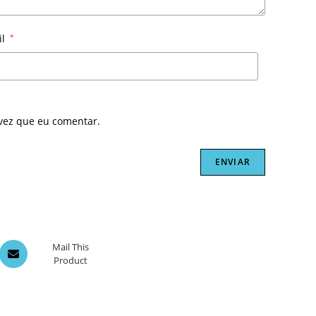
il
*
vez que eu comentar.
Opens
Mail This
Product
in
a
new
window