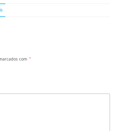
0)
 marcados com
*