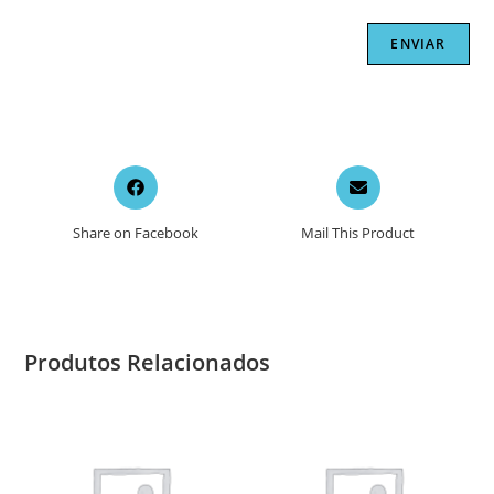
Opens
Opens
in
in
a
a
Share on Facebook
Mail This Product
new
new
window
window
Produtos Relacionados