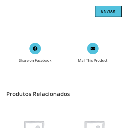
Opens
Opens
in
in
a
a
Share on Facebook
Mail This Product
new
new
window
window
Produtos Relacionados