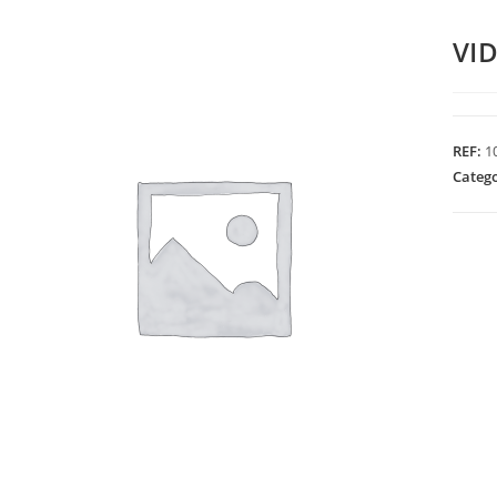
VI
REF:
1
Categ