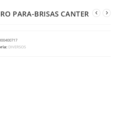
DRO PARA-BRISAS CANTER
000400717
oria:
DIVERSOS