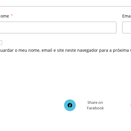
Nome
*
Ema
uardar o meu nome, email e site neste navegador para a próxima 
Opens
Share on
Facebook
in
a
new
window