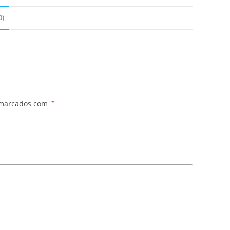
0)
 marcados com
*