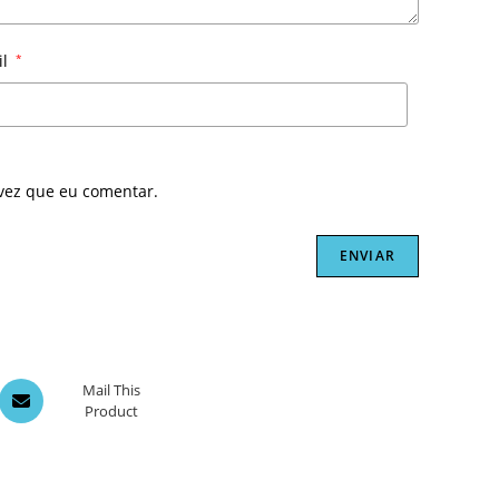
il
*
vez que eu comentar.
Opens
Mail This
Product
in
a
new
window