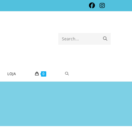
Submit
Search...
search
TOGGLE
LOJA
0
WEBSITE
SEARCH