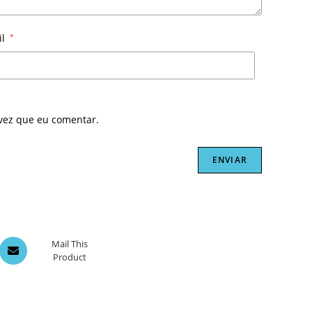
il
*
vez que eu comentar.
Opens
Mail This
Product
in
a
new
window