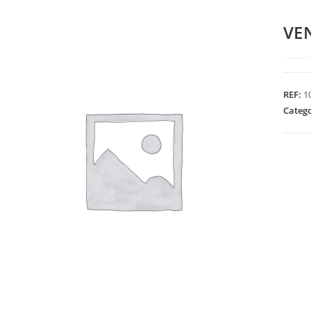
VE
REF:
1
Categ