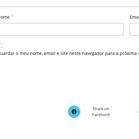
Nome
*
Ema
uardar o meu nome, email e site neste navegador para a próxima 
Opens
Share on
Facebook
in
a
new
window