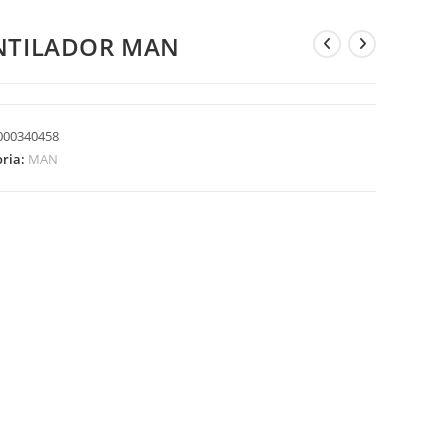
NTILADOR MAN
000340458
oria:
MAN