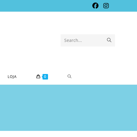
Submit
Search...
search
TOGGLE
LOJA
0
WEBSITE
SEARCH