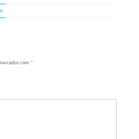
0)
 marcados com
*