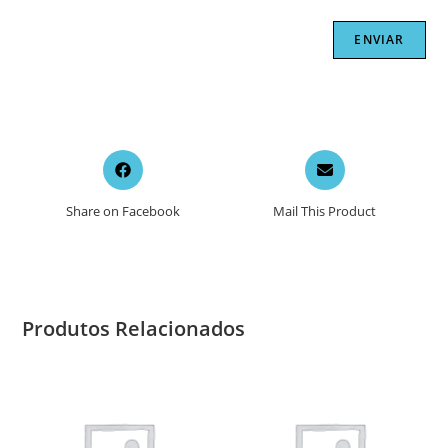
Opens
Opens
in
in
a
a
Share on Facebook
Mail This Product
new
new
window
window
Produtos Relacionados