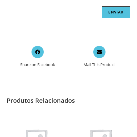
Opens
Opens
in
in
a
a
Share on Facebook
Mail This Product
new
new
window
window
Produtos Relacionados