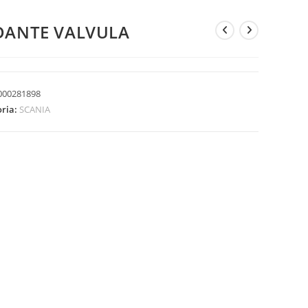
DANTE VALVULA
000281898
oria:
SCANIA