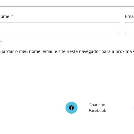
Nome
*
Ema
uardar o meu nome, email e site neste navegador para a próxima 
Opens
Share on
Facebook
in
a
new
window