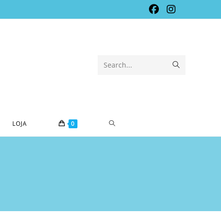
Submit
Search...
search
TOGGLE
LOJA
0
WEBSITE
SEARCH