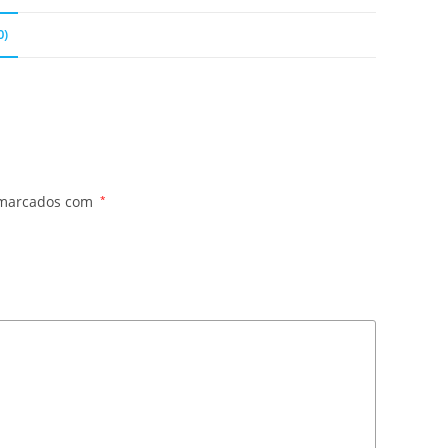
0)
 marcados com
*