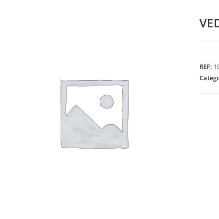
VE
REF:
1
Categ