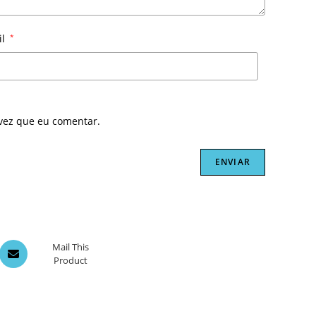
il
*
vez que eu comentar.
Opens
Mail This
Product
in
a
new
window