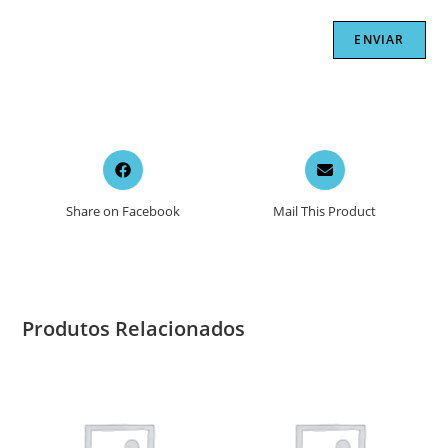
Opens
Opens
in
in
a
a
Share on Facebook
Mail This Product
new
new
window
window
Produtos Relacionados