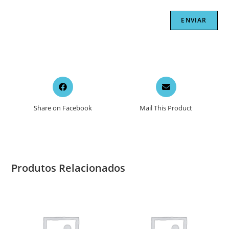
Opens
Opens
in
in
a
a
Share on Facebook
Mail This Product
new
new
window
window
Produtos Relacionados