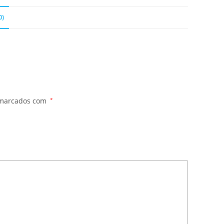
0)
 marcados com
*