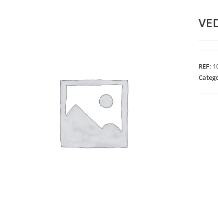
VE
REF:
1
Categ