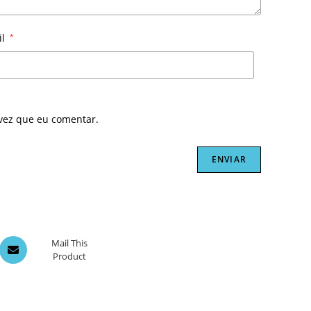
il
*
vez que eu comentar.
Opens
Mail This
Product
in
a
new
window