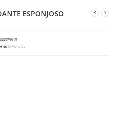
DANTE ESPONJOSO
000379915
oria:
DIVERSOS