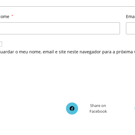
Nome
*
Ema
uardar o meu nome, email e site neste navegador para a próxima 
Opens
Share on
Facebook
in
a
new
window