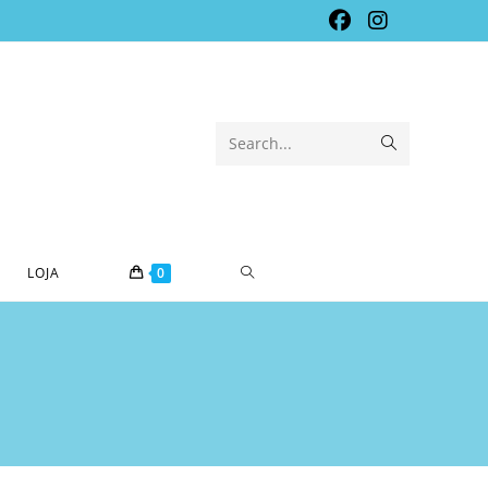
Submit
Search...
search
TOGGLE
LOJA
0
WEBSITE
SEARCH