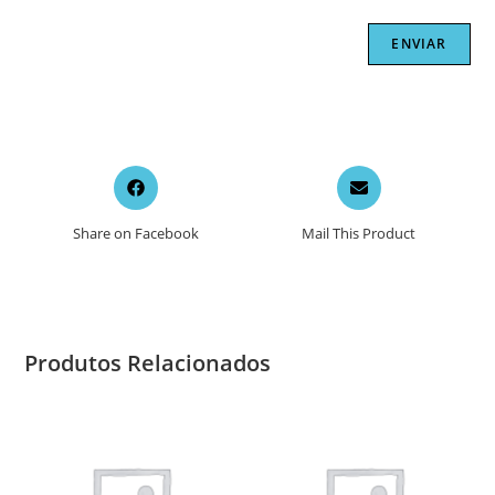
Opens
Opens
in
in
a
a
Share on Facebook
Mail This Product
new
new
window
window
Produtos Relacionados