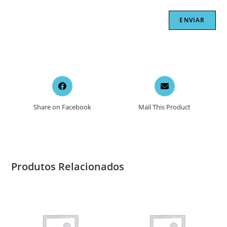
Opens
Opens
in
in
a
a
Share on Facebook
Mail This Product
new
new
window
window
Produtos Relacionados