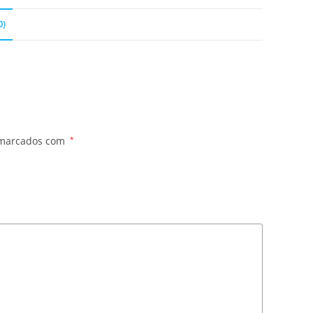
0)
 marcados com
*