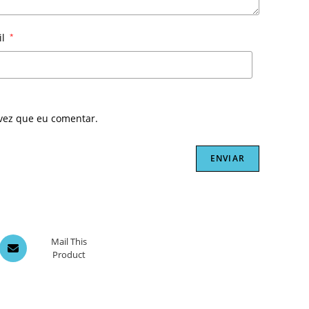
il
*
vez que eu comentar.
Opens
Mail This
Product
in
a
new
window