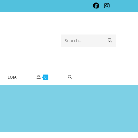
Submit
Search...
search
TOGGLE
LOJA
0
WEBSITE
SEARCH