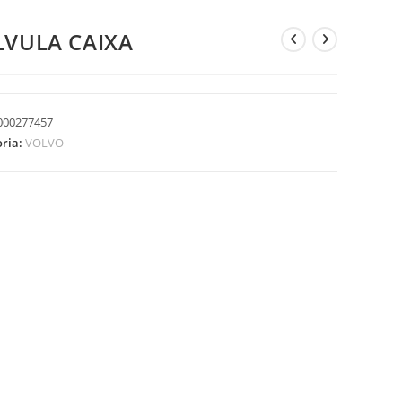
LVULA CAIXA
000277457
oria:
VOLVO