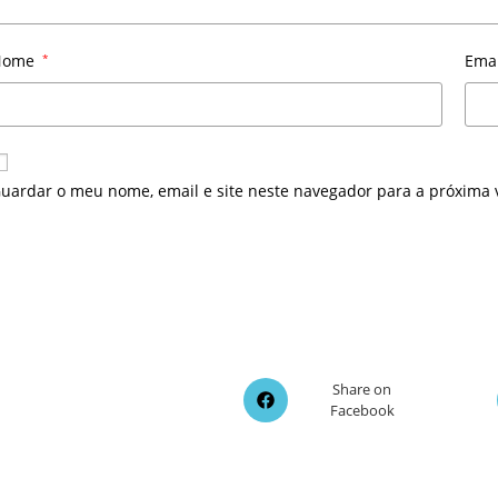
Nome
*
Ema
uardar o meu nome, email e site neste navegador para a próxima 
Opens
Share on
Facebook
in
a
new
window