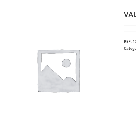
VA
REF:
1
Categ