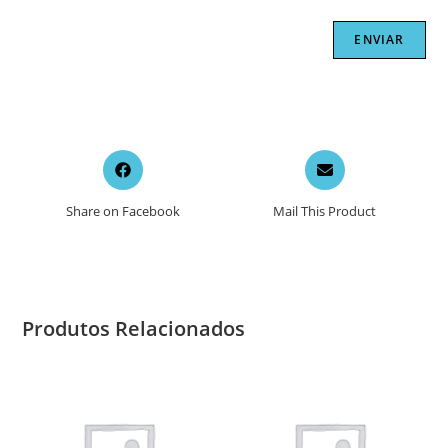
Opens
Opens
in
in
a
a
Share on Facebook
Mail This Product
new
new
window
window
Produtos Relacionados