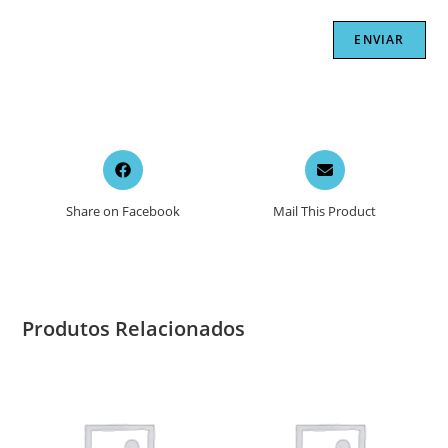
Opens
Opens
in
in
a
a
Share on Facebook
Mail This Product
new
new
window
window
Produtos Relacionados