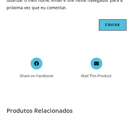
Guardar o meu nome, email e site neste navegador para a
próxima vez que eu comentar.
Opens
Opens
in
in
a
a
Share on Facebook
Mail This Product
new
new
window
window
Produtos Relacionados