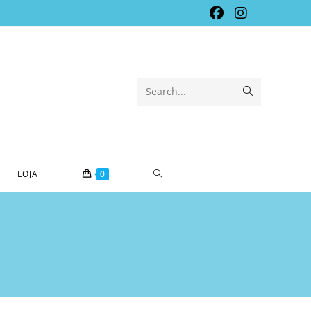
Submit
Search...
search
TOGGLE
LOJA
0
WEBSITE
SEARCH