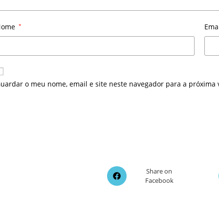
Nome
*
Ema
uardar o meu nome, email e site neste navegador para a próxima 
Opens
Share on
Facebook
in
a
new
window