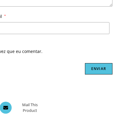
il
*
vez que eu comentar.
Opens
Mail This
Product
in
a
new
window