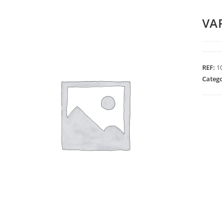
VA
REF:
1
Categ