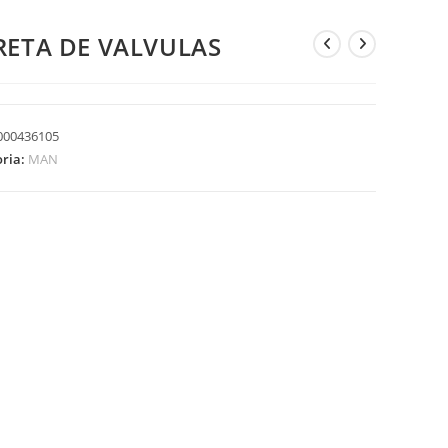
RETA DE VALVULAS
000436105
oria:
MAN