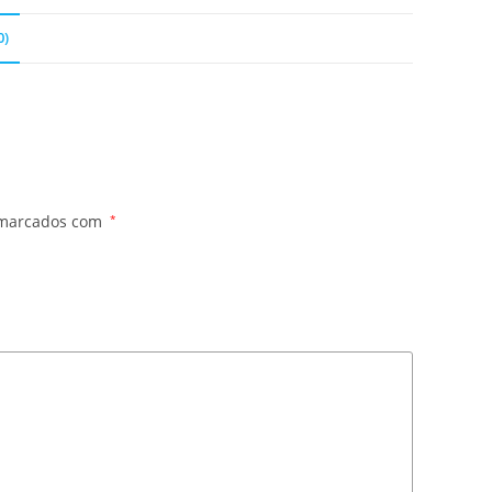
0)
 marcados com
*