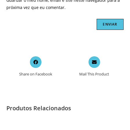
Guardar o meu nome, email e site neste navegador para a
próxima vez que eu comentar.
Opens
Opens
in
in
a
a
Share on Facebook
Mail This Product
new
new
window
window
Produtos Relacionados