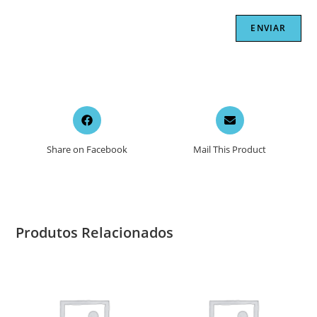
Opens
Opens
in
in
a
a
Share on Facebook
Mail This Product
new
new
window
window
Produtos Relacionados