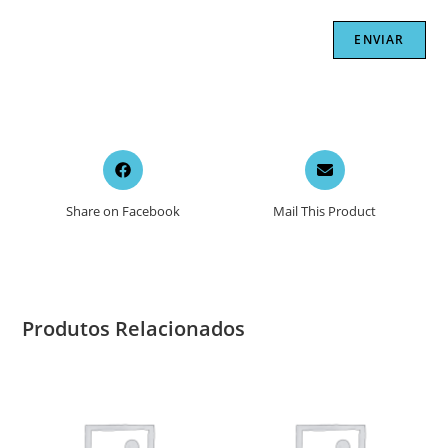
Opens
Opens
in
in
a
a
Share on Facebook
Mail This Product
new
new
window
window
Produtos Relacionados