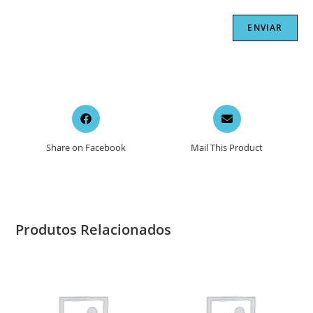
Opens
Opens
in
in
a
a
Share on Facebook
Mail This Product
new
new
window
window
Produtos Relacionados