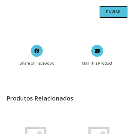
Opens
Opens
in
in
a
a
Share on Facebook
Mail This Product
new
new
window
window
Produtos Relacionados