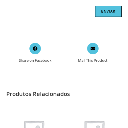
Opens
Opens
in
in
a
a
Share on Facebook
Mail This Product
new
new
window
window
Produtos Relacionados