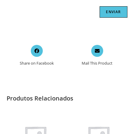
Opens
Opens
in
in
a
a
Share on Facebook
Mail This Product
new
new
window
window
Produtos Relacionados