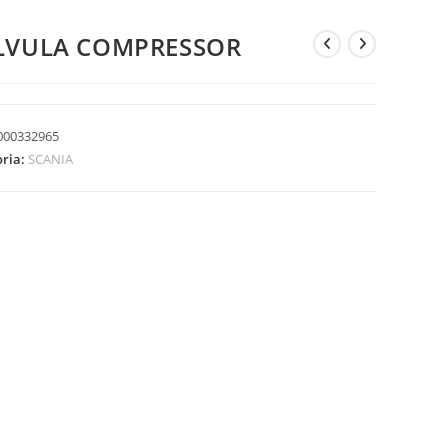
LVULA COMPRESSOR
000332965
oria:
SCANIA