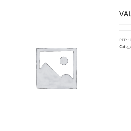
VA
REF:
1
Categ