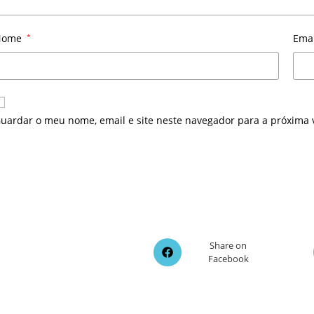
Nome
*
Ema
uardar o meu nome, email e site neste navegador para a próxima 
Opens
Share on
Facebook
in
a
new
window