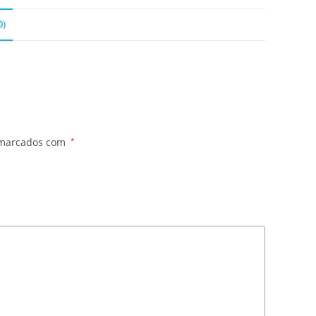
0)
 marcados com
*