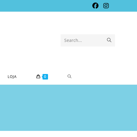
Submit
Search...
search
TOGGLE
LOJA
0
WEBSITE
SEARCH