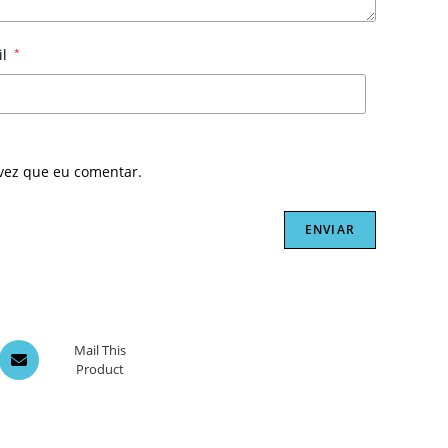
il
*
vez que eu comentar.
Opens
Mail This
Product
in
a
new
window