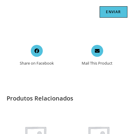
Opens
Opens
in
in
a
a
Share on Facebook
Mail This Product
new
new
window
window
Produtos Relacionados