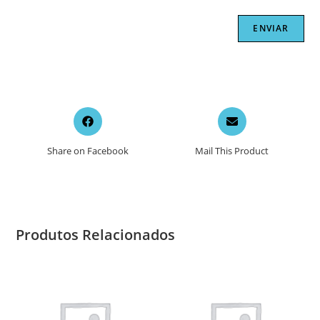
Opens
Opens
in
in
a
a
Share on Facebook
Mail This Product
new
new
window
window
Produtos Relacionados