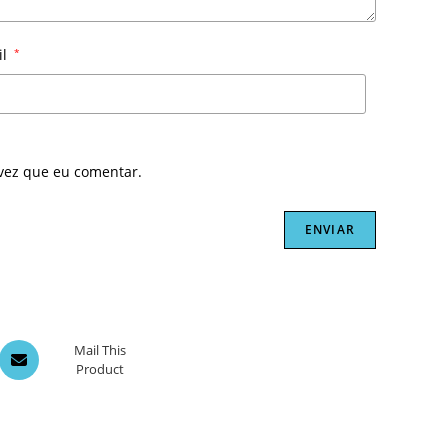
il
*
vez que eu comentar.
Opens
Mail This
Product
in
a
new
window