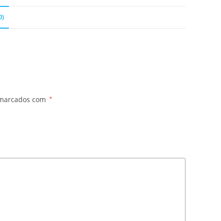
0)
 marcados com
*