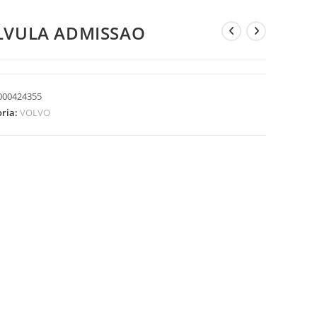
LVULA ADMISSAO
000424355
oria:
VOLVO