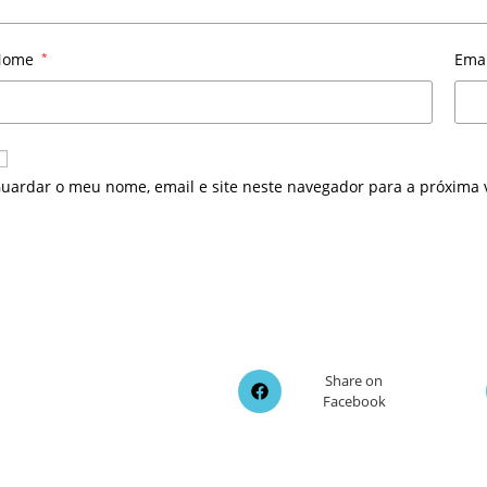
Nome
*
Ema
uardar o meu nome, email e site neste navegador para a próxima 
Opens
Share on
Facebook
in
a
new
window