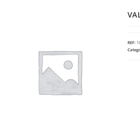
VA
REF:
1
Categ