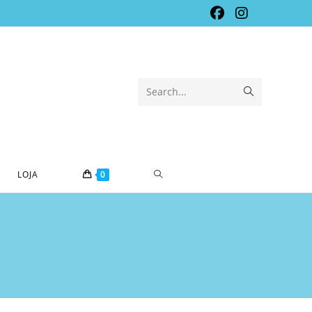
Submit
Search...
search
TOGGLE
LOJA
0
WEBSITE
SEARCH