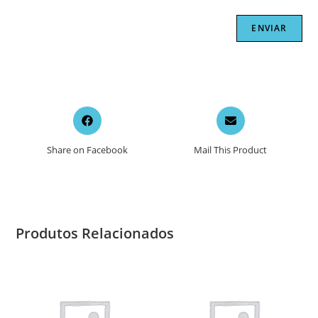
Opens
Opens
in
in
a
a
Share on Facebook
Mail This Product
new
new
window
window
Produtos Relacionados